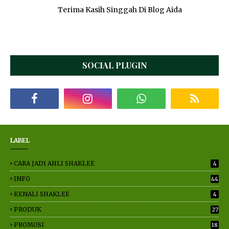
Terima Kasih Singgah Di Blog Aida
SOCIAL PLUGIN
LABEL
CARA JADI AHLI SHAKLEE
4
INFO
44
KENALI SHAKLEE
4
PRODUK
27
PROMOSI
18