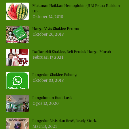
Makanan Naikkan Hemoglobin (HB) Petua Naikkan
HB
Oktober 14, 2018
Harga Vivix Shaklee Promo
Oktober 20, 2018
Daftar Ahli Shaklee, Beli Produk Harga Murah
Februari 17, 2021
Pengedar Shaklee Pahang
Oktober 03, 2018
Pengalaman Buat Lasik
Ogos 12, 2020
Pengedar Vivix dan ResV, Ready Stock.
Mac 23, 2021