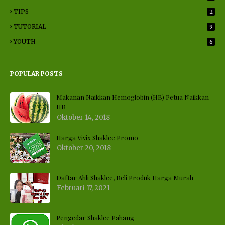
TIPS
2
TUTORIAL
9
YOUTH
6
POPULAR POSTS
Makanan Naikkan Hemoglobin (HB) Petua Naikkan
HB
Oktober 14, 2018
Harga Vivix Shaklee Promo
Oktober 20, 2018
Daftar Ahli Shaklee, Beli Produk Harga Murah
Februari 17, 2021
Pengedar Shaklee Pahang