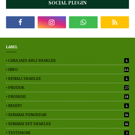
SOCIAL PLUGIN
LABEL
CARA JADI AHLI SHAKLEE
4
INFO
44
KENALI SHAKLEE
4
PRODUK
27
PROMOSI
18
RESEPI
4
SENARAI PENGEDAR
14
SENARAI SET SHAKLEE
14
TESTIMONI
2